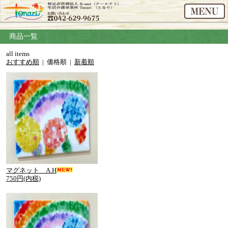
商品一覧
all items
おすすめ順
| 価格順 |
新着順
マグネット A.H
750円(内税)