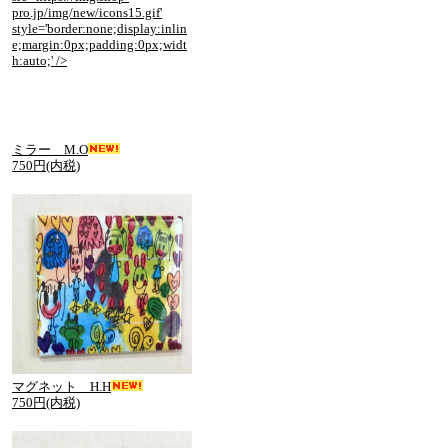
ミラー M.O
750円(内税)
マグネット H.H
750円(内税)