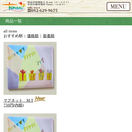
商品一覧
all items
おすすめ順 |
価格順
|
新着順
マグネット M.T
750円(内税)