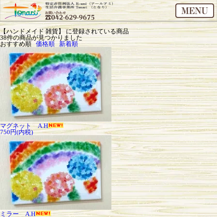
【ハンドメイド 雑貨】 に登録されている商品
38
件の商品が見つかりました
おすすめ順
価格順
新着順
マグネット A.H
750円(内税)
ミラー A.H