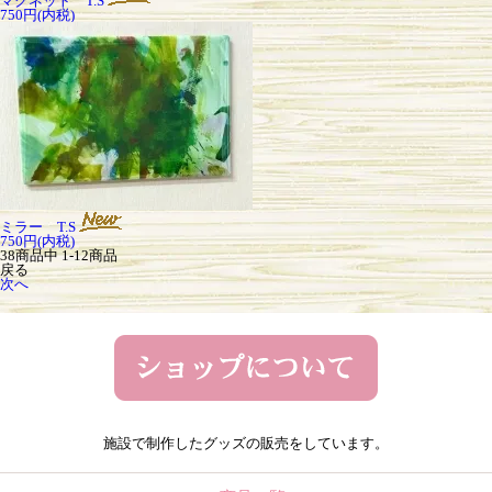
マグネット T.S
750円(内税)
ミラー T.S
750円(内税)
38
商品中
1
-
12
商品
戻る
次へ
施設で制作したグッズの販売をしています。