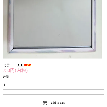
ミラー A.H
750円(内税)
数量
add to cart